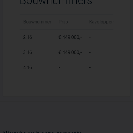
Bouwnummers
Bouwnummer
Prijs
Kaveloppervlak
W
2.16
€ 449.000,-
-
7
3.16
€ 449.000,-
-
7
4.16
-
-
7