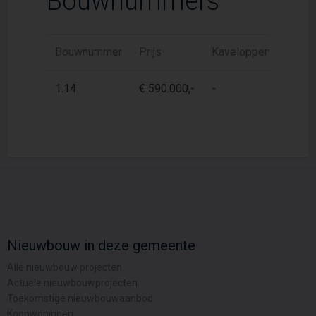
Bouwnummers
Bouwnummer
Prijs
Kaveloppervlak
W
1.14
€ 590.000,-
-
9
Nieuwbouw in deze gemeente
Alle nieuwbouw projecten
Actuele nieuwbouwprojecten
Toekomstige nieuwbouwaanbod
Koopwoningen