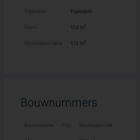
Eigendom
Eigendom
2
Kavel
154 m
2
Woonoppervlakte
112 m
Bouwnummers
Bouwnummer
Prijs
Kaveloppervlak
Woonopp
2
2