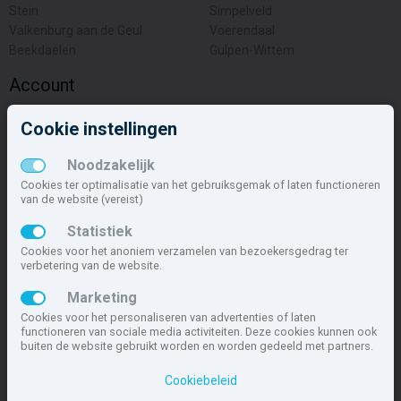
Stein
Simpelveld
Valkenburg aan de Geul
Voerendaal
Beekdaelen
Gulpen-Wittem
Account
Inloggen
Cookie instellingen
Inschrijven
Wachtwoord vergeten
Noodzakelijk
Overige
Cookies ter optimalisatie van het gebruiksgemak of laten functioneren
van de website (vereist)
Nieuwbouwnieuws
Statistiek
Contact
Cookies voor het anoniem verzamelen van bezoekersgedrag ter
Zakelijk
verbetering van de website.
Deze site maakt deel uit van
www.nieuwbouw-nederland.nl
, met
Marketing
meer dan 85.466 nieuwbouwwoningen in 1.621 projecten de meest
Cookies voor het personaliseren van advertenties of laten
complete nieuwbouwsite van Nederland.
functioneren van sociale media activiteiten. Deze cookies kunnen ook
buiten de website gebruikt worden en worden gedeeld met partners.
Copyright © 2007- 2026 Xitres NieuwbouwOffice B.V.
Disclaimer
|
Cookiebeleid
Privacyverklaring & Cookiebeleid
|
Cookies instellen