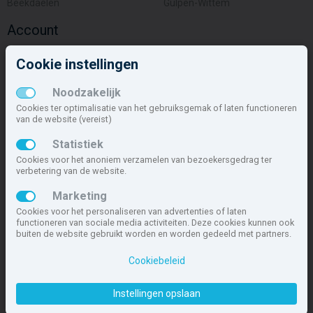
Beekdaelen
Gulpen-Wittem
Account
Inloggen
Cookie instellingen
Inschrijven
Wachtwoord vergeten
Noodzakelijk
Overige
Cookies ter optimalisatie van het gebruiksgemak of laten functioneren
van de website (vereist)
Nieuwbouwnieuws
Statistiek
Contact
Cookies voor het anoniem verzamelen van bezoekersgedrag ter
Zakelijk
verbetering van de website.
Deze site maakt deel uit van
www.nieuwbouw-nederland.nl
, met
Marketing
meer dan 85.466 nieuwbouwwoningen in 1.621 projecten de meest
Cookies voor het personaliseren van advertenties of laten
complete nieuwbouwsite van Nederland.
functioneren van sociale media activiteiten. Deze cookies kunnen ook
buiten de website gebruikt worden en worden gedeeld met partners.
Copyright © 2007- 2026 Xitres NieuwbouwOffice B.V.
Disclaimer
|
Cookiebeleid
Privacyverklaring & Cookiebeleid
|
Cookies instellen
Instellingen opslaan