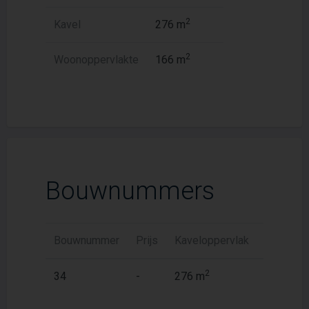
2
Kavel
276 m
2
Woonoppervlakte
166 m
Bouwnummers
Bouwnummer
Prijs
Kaveloppervlak
Woonopp
2
2
34
-
276 m
166,3 m