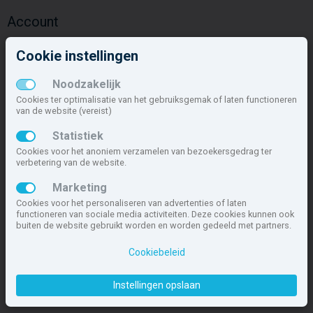
Account
Inloggen
Cookie instellingen
Inschrijven
Wachtwoord vergeten
Noodzakelijk
Overige
Cookies ter optimalisatie van het gebruiksgemak of laten functioneren
van de website (vereist)
Nieuwbouwnieuws
Statistiek
Contact
Cookies voor het anoniem verzamelen van bezoekersgedrag ter
Zakelijk
verbetering van de website.
Deze site maakt deel uit van
www.nieuwbouw-nederland.nl
, met
Marketing
meer dan 85.466 nieuwbouwwoningen in 1.621 projecten de meest
Cookies voor het personaliseren van advertenties of laten
complete nieuwbouwsite van Nederland.
functioneren van sociale media activiteiten. Deze cookies kunnen ook
buiten de website gebruikt worden en worden gedeeld met partners.
Copyright © 2007- 2026 Xitres NieuwbouwOffice B.V.
Disclaimer
|
Cookiebeleid
Privacyverklaring & Cookiebeleid
|
Cookies instellen
Instellingen opslaan