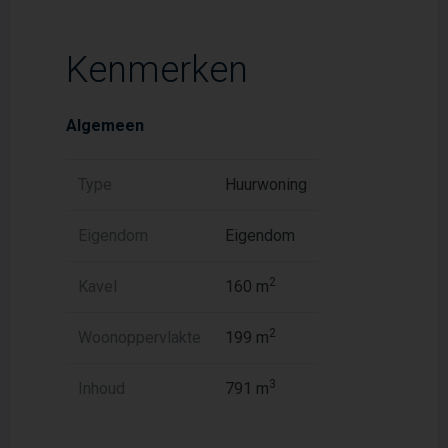
Kenmerken
Algemeen
Type
Huurwoning
Eigendom
Eigendom
2
Kavel
160 m
2
Woonoppervlakte
199 m
3
Inhoud
791 m