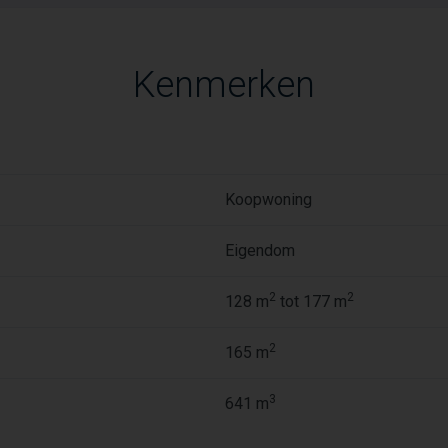
Kenmerken
Koopwoning
Eigendom
2
2
128 m
tot 177 m
2
165 m
3
641 m