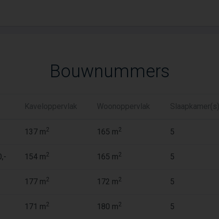
Bouwnummers
Kaveloppervlak
Woonoppervlak
Slaapkamer(s
2
2
137 m
165 m
5
2
2
,-
154 m
165 m
5
2
2
177 m
172 m
5
2
2
171 m
180 m
5