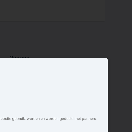
Overige
Nieuwbouwnieuws
Contact
Zakelijk
 website gebruikt worden en worden gedeeld met partners.
1 projecten de meest complete