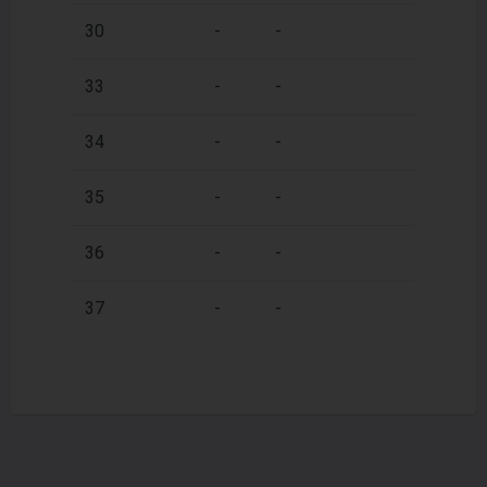
2
30
-
-
60 m
2
33
-
-
60 m
2
34
-
-
60 m
2
35
-
-
60 m
2
36
-
-
60 m
2
37
-
-
60 m