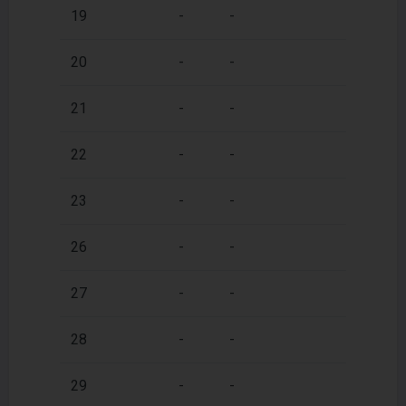
2
19
-
-
60 m
2
20
-
-
60 m
2
21
-
-
60 m
2
22
-
-
60 m
2
23
-
-
60 m
2
26
-
-
60 m
2
27
-
-
60 m
2
28
-
-
60 m
2
29
-
-
60 m